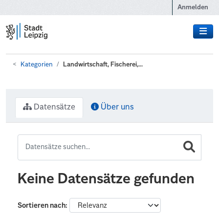
Zum Hauptinhalt wechseln
Anmelden
Kategorien
Landwirtschaft, Fischerei,...
Datensätze
Über uns
Keine Datensätze gefunden
Sortieren nach