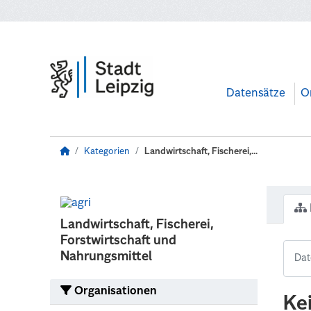
Zum Hauptinhalt wechseln
Datensätze
O
Kategorien
Landwirtschaft, Fischerei,...
Landwirtschaft, Fischerei,
Forstwirtschaft und
Nahrungsmittel
Organisationen
Ke