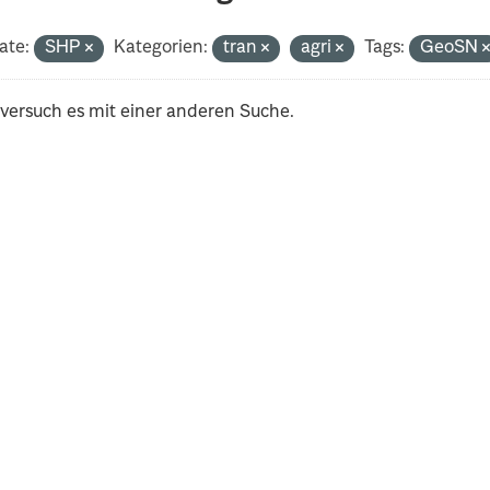
ate:
SHP
Kategorien:
tran
agri
Tags:
GeoSN
 versuch es mit einer anderen Suche.