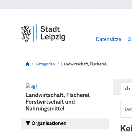
Zum Hauptinhalt wechseln
Datensätze
O
Kategorien
Landwirtschaft, Fischerei,...
Landwirtschaft, Fischerei,
Forstwirtschaft und
Nahrungsmittel
Organisationen
Ke