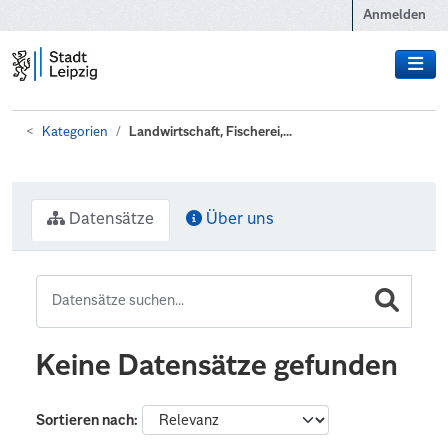
Zum Hauptinhalt wechseln
Anmelden
Kategorien
Landwirtschaft, Fischerei,...
Datensätze
Über uns
Keine Datensätze gefunden
Sortieren nach