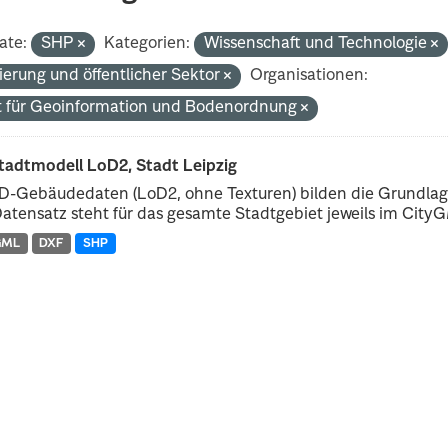
ate:
SHP
Kategorien:
Wissenschaft und Technologie
ierung und öffentlicher Sektor
Organisationen:
 für Geoinformation und Bodenordnung
tadtmodell LoD2, Stadt Leipzig
D-Gebäudedaten (LoD2, ohne Texturen) bilden die Grundlage
atensatz steht für das gesamte Stadtgebiet jeweils im CityGM
GML
DXF
SHP