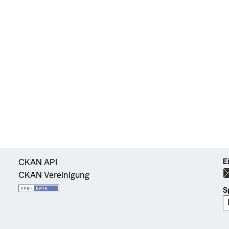
E
CKAN API
CKAN Vereinigung
S