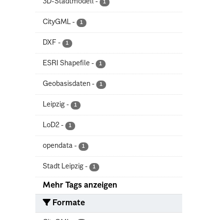
3D-Stadtmodell
-
1
CityGML
-
1
DXF
-
1
ESRI Shapefile
-
1
Geobasisdaten
-
1
Leipzig
-
1
LoD2
-
1
opendata
-
1
Stadt Leipzig
-
1
Mehr Tags anzeigen
Formate