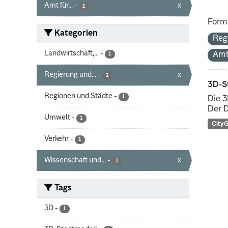
Amt für...
-
x
1
Form
Kategorien
Reg
Landwirtschaft,...
-
Amt
1
Regierung und...
-
x
1
3D-S
Regionen und Städte
-
1
Die 3
Der D
Umwelt
-
1
City
Verkehr
-
1
Wissenschaft und...
-
x
1
Tags
3D
-
1