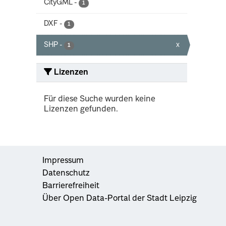
CityGML
-
1
DXF
-
1
SHP
-
x
1
Lizenzen
Für diese Suche wurden keine
Lizenzen gefunden.
Impressum
Datenschutz
Barrierefreiheit
Über Open Data-Portal der Stadt Leipzig