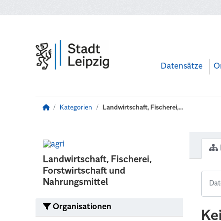
Zum Hauptinhalt wechseln
Datensätze
O
Kategorien
Landwirtschaft, Fischerei,...
Landwirtschaft, Fischerei,
Forstwirtschaft und
Nahrungsmittel
Organisationen
Ke