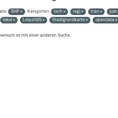
ate:
SHP
Kategorien:
tech
regi
tran
just
lokal
LeipziGIS
Stadtgrundkarte
opendata
 versuch es mit einer anderen Suche.