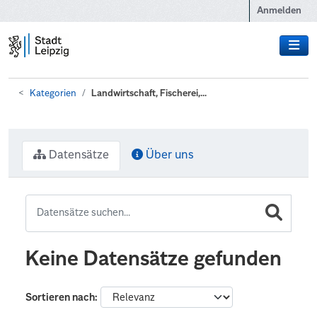
Zum Hauptinhalt wechseln
Anmelden
Kategorien
Landwirtschaft, Fischerei,...
Datensätze
Über uns
Keine Datensätze gefunden
Sortieren nach