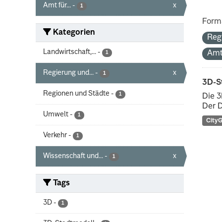
Amt für...
-
x
1
Form
Kategorien
Reg
Landwirtschaft,...
-
Amt
1
Regierung und...
-
x
1
3D-S
Regionen und Städte
-
1
Die 3
Der D
Umwelt
-
1
City
Verkehr
-
1
Wissenschaft und...
-
x
1
Tags
3D
-
1