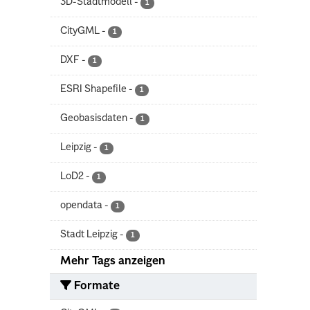
3D-Stadtmodell
-
1
CityGML
-
1
DXF
-
1
ESRI Shapefile
-
1
Geobasisdaten
-
1
Leipzig
-
1
LoD2
-
1
opendata
-
1
Stadt Leipzig
-
1
Mehr Tags anzeigen
Formate