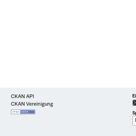
E
CKAN API
CKAN Vereinigung
S