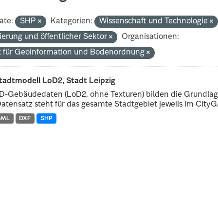
ate:
SHP
Kategorien:
Wissenschaft und Technologie
ierung und öffentlicher Sektor
Organisationen:
 für Geoinformation und Bodenordnung
tadtmodell LoD2, Stadt Leipzig
D-Gebäudedaten (LoD2, ohne Texturen) bilden die Grundlage
atensatz steht für das gesamte Stadtgebiet jeweils im CityGM
GML
DXF
SHP