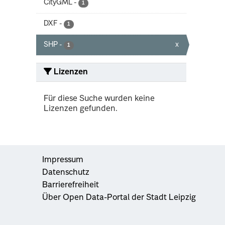
CityGML
-
1
DXF
-
1
SHP
-
x
1
Lizenzen
Für diese Suche wurden keine
Lizenzen gefunden.
Impressum
Datenschutz
Barrierefreiheit
Über Open Data-Portal der Stadt Leipzig