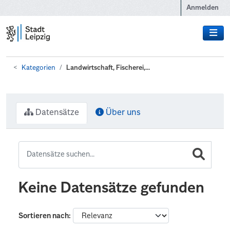
Zum Hauptinhalt wechseln
Anmelden
Kategorien
Landwirtschaft, Fischerei,...
Datensätze
Über uns
Keine Datensätze gefunden
Sortieren nach