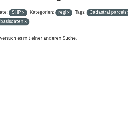
ate:
SHP
Kategorien:
regi
Tags:
Cadastral parcels
basisdaten
 versuch es mit einer anderen Suche.