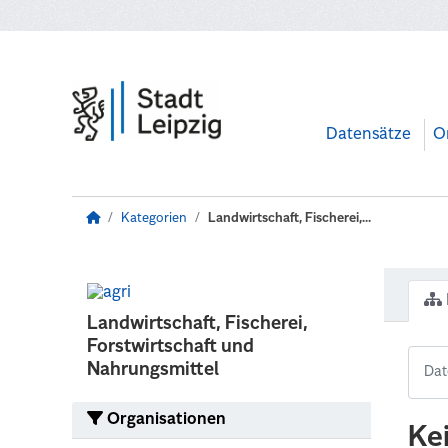
Zum Hauptinhalt wechseln
Datensätze
O
Kategorien
Landwirtschaft, Fischerei,...
Landwirtschaft, Fischerei,
Forstwirtschaft und
Nahrungsmittel
Organisationen
Ke