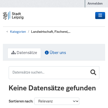
Zum Hauptinhalt wechseln
Anmelden
Kategorien
Landwirtschaft, Fischerei,...
Datensätze
Über uns
Keine Datensätze gefunden
Sortieren nach