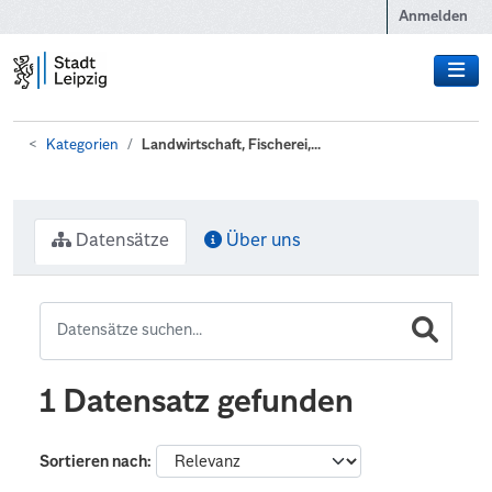
Zum Hauptinhalt wechseln
Anmelden
Kategorien
Landwirtschaft, Fischerei,...
Datensätze
Über uns
1 Datensatz gefunden
Sortieren nach