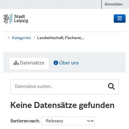
Zum Hauptinhalt wechseln
Anmelden
Kategorien
Landwirtschaft, Fischerei,...
Datensätze
Über uns
Keine Datensätze gefunden
Sortieren nach