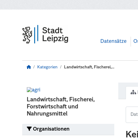
Zum Hauptinhalt wechseln
Datensätze
O
Kategorien
Landwirtschaft, Fischerei,...
Landwirtschaft, Fischerei,
Forstwirtschaft und
Nahrungsmittel
Organisationen
Ke