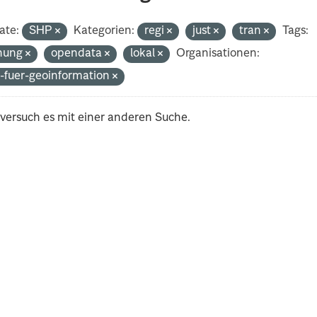
ate:
SHP
Kategorien:
regi
just
tran
Tags:
nung
opendata
lokal
Organisationen:
-fuer-geoinformation
 versuch es mit einer anderen Suche.