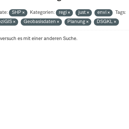
ate:
SHP
Kategorien:
regi
just
envi
Tags:
pziGIS
Geobasisdaten
Planung
DSGKL
 versuch es mit einer anderen Suche.