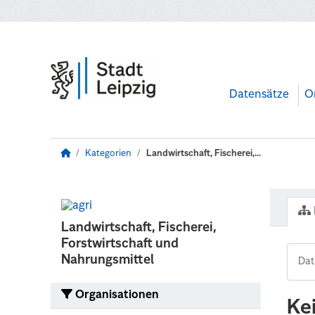
Zum Hauptinhalt wechseln
Datensätze
O
Kategorien
Landwirtschaft, Fischerei,...
Landwirtschaft, Fischerei,
Forstwirtschaft und
Nahrungsmittel
Organisationen
Ke