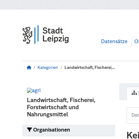
Zum Hauptinhalt wechseln
Datensätze
O
Kategorien
Landwirtschaft, Fischerei,...
Landwirtschaft, Fischerei,
Forstwirtschaft und
Nahrungsmittel
Organisationen
Ke