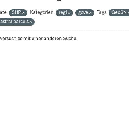
ate:
SHP
Kategorien:
regi
gove
Tags:
GeoSN
astral parcels
 versuch es mit einer anderen Suche.