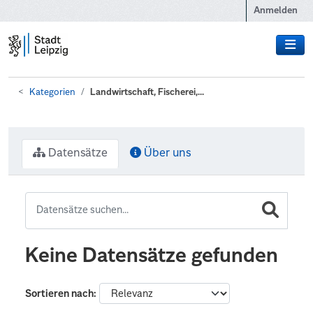
Zum Hauptinhalt wechseln
Anmelden
Kategorien
Landwirtschaft, Fischerei,...
Datensätze
Über uns
Keine Datensätze gefunden
Sortieren nach