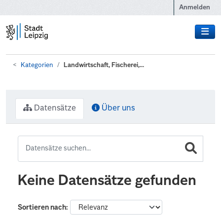
Zum Hauptinhalt wechseln
Anmelden
Kategorien
Landwirtschaft, Fischerei,...
Datensätze
Über uns
Keine Datensätze gefunden
Sortieren nach