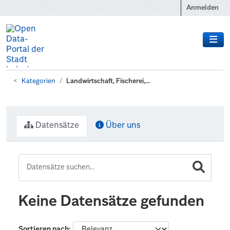
Zum Hauptinhalt wechseln
Anmelden
Kategorien
Landwirtschaft, Fischerei,...
Datensätze
Über uns
Keine Datensätze gefunden
Sortieren nach