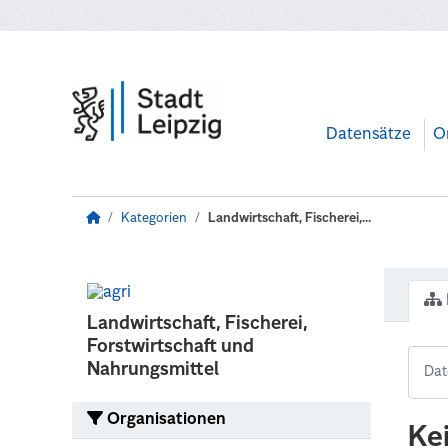
Zum Hauptinhalt wechseln
Datensätze
O
Kategorien
Landwirtschaft, Fischerei,...
Landwirtschaft, Fischerei,
Forstwirtschaft und
Nahrungsmittel
Organisationen
Ke