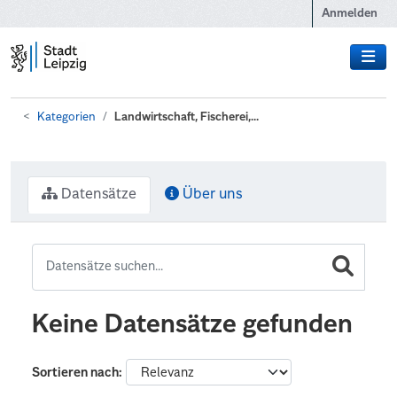
Zum Hauptinhalt wechseln
Anmelden
Kategorien
Landwirtschaft, Fischerei,...
Datensätze
Über uns
Keine Datensätze gefunden
Sortieren nach