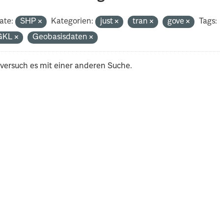
ate:
SHP
Kategorien:
just
tran
gove
Tags:
GKL
Geobasisdaten
 versuch es mit einer anderen Suche.