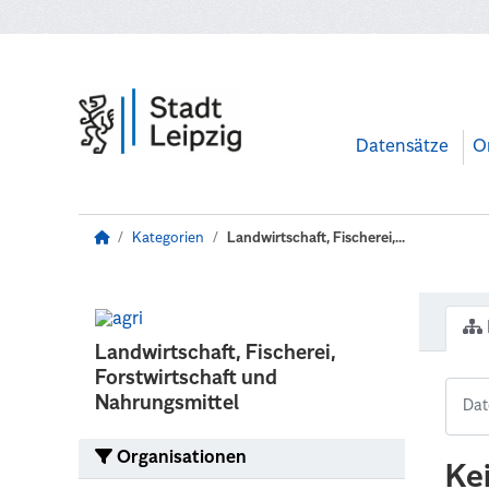
Zum Hauptinhalt wechseln
Datensätze
O
Kategorien
Landwirtschaft, Fischerei,...
Landwirtschaft, Fischerei,
Forstwirtschaft und
Nahrungsmittel
Organisationen
Ke