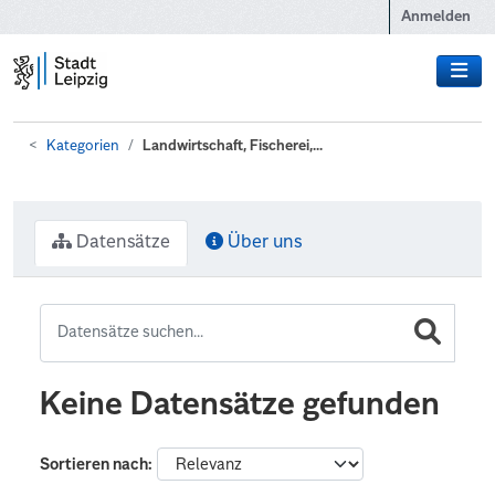
Zum Hauptinhalt wechseln
Anmelden
Kategorien
Landwirtschaft, Fischerei,...
Datensätze
Über uns
Keine Datensätze gefunden
Sortieren nach