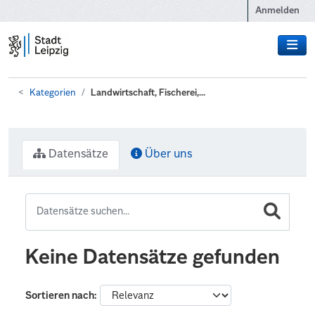
Zum Hauptinhalt wechseln
Anmelden
Kategorien
Landwirtschaft, Fischerei,...
Datensätze
Über uns
Keine Datensätze gefunden
Sortieren nach