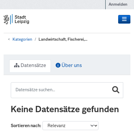
Zum Hauptinhalt wechseln
Anmelden
Kategorien
Landwirtschaft, Fischerei,...
Datensätze
Über uns
Keine Datensätze gefunden
Sortieren nach