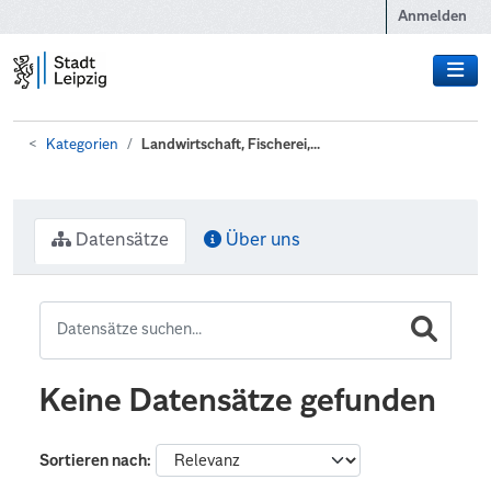
Zum Hauptinhalt wechseln
Anmelden
Kategorien
Landwirtschaft, Fischerei,...
Datensätze
Über uns
Keine Datensätze gefunden
Sortieren nach