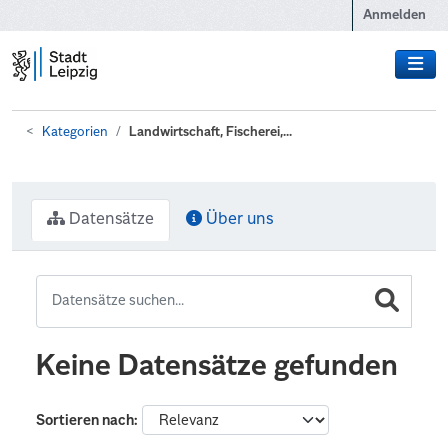
Zum Hauptinhalt wechseln
Anmelden
Kategorien
Landwirtschaft, Fischerei,...
Datensätze
Über uns
Keine Datensätze gefunden
Sortieren nach