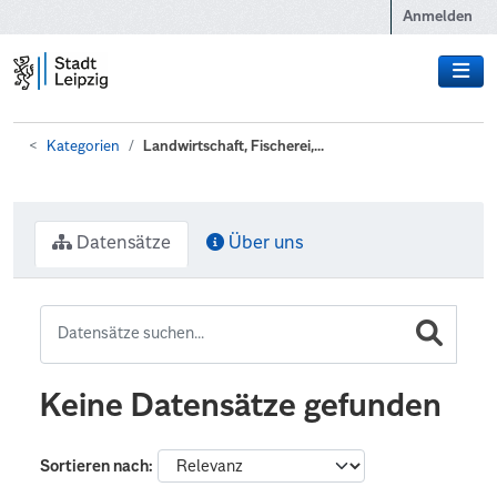
Zum Hauptinhalt wechseln
Anmelden
Kategorien
Landwirtschaft, Fischerei,...
Datensätze
Über uns
Keine Datensätze gefunden
Sortieren nach