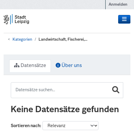
Zum Hauptinhalt wechseln
Anmelden
Kategorien
Landwirtschaft, Fischerei,...
Datensätze
Über uns
Keine Datensätze gefunden
Sortieren nach