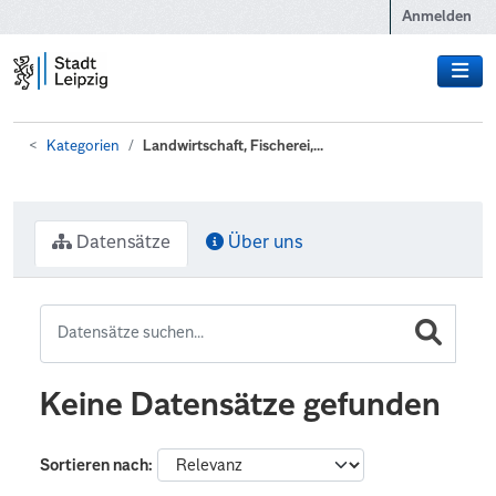
Zum Hauptinhalt wechseln
Anmelden
Kategorien
Landwirtschaft, Fischerei,...
Datensätze
Über uns
Keine Datensätze gefunden
Sortieren nach