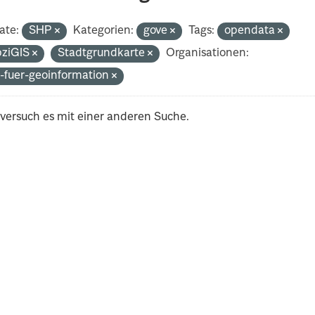
ate:
SHP
Kategorien:
gove
Tags:
opendata
pziGIS
Stadtgrundkarte
Organisationen:
-fuer-geoinformation
 versuch es mit einer anderen Suche.