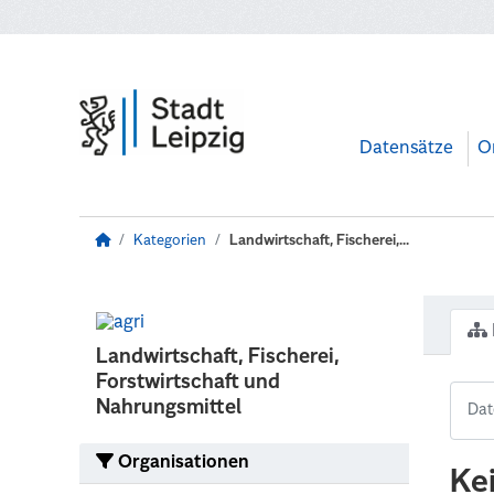
Zum Hauptinhalt wechseln
Datensätze
O
Kategorien
Landwirtschaft, Fischerei,...
Landwirtschaft, Fischerei,
Forstwirtschaft und
Nahrungsmittel
Organisationen
Ke