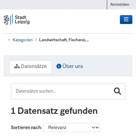
Zum Hauptinhalt wechseln
Anmelden
Kategorien
Landwirtschaft, Fischerei,...
Datensätze
Über uns
1 Datensatz gefunden
Sortieren nach