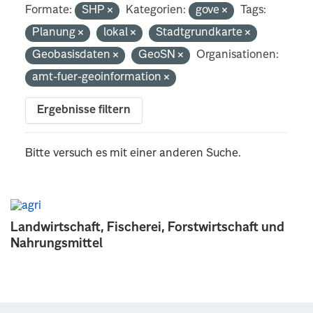
Formate:
SHP
Kategorien:
gove
Tags:
Planung
lokal
Stadtgrundkarte
Geobasisdaten
GeoSN
Organisationen:
amt-fuer-geoinformation
Ergebnisse filtern
Bitte versuch es mit einer anderen Suche.
Landwirtschaft, Fischerei, Forstwirtschaft und
Nahrungsmittel