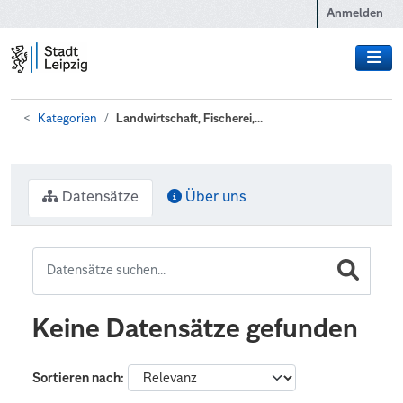
Zum Hauptinhalt wechseln
Anmelden
Kategorien
Landwirtschaft, Fischerei,...
Datensätze
Über uns
Keine Datensätze gefunden
Sortieren nach