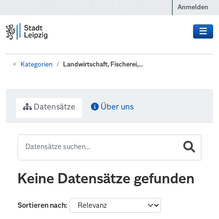
Zum Hauptinhalt wechseln
Anmelden
Kategorien
Landwirtschaft, Fischerei,...
Datensätze
Über uns
Keine Datensätze gefunden
Sortieren nach