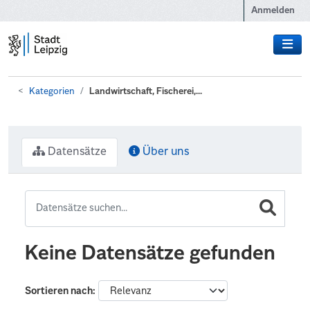
Zum Hauptinhalt wechseln
Anmelden
Kategorien
Landwirtschaft, Fischerei,...
Datensätze
Über uns
Keine Datensätze gefunden
Sortieren nach