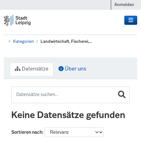
Zum Hauptinhalt wechseln
Anmelden
Kategorien
Landwirtschaft, Fischerei,...
Datensätze
Über uns
Keine Datensätze gefunden
Sortieren nach