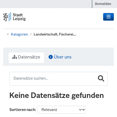
Zum Hauptinhalt wechseln
Anmelden
Kategorien
Landwirtschaft, Fischerei,...
Datensätze
Über uns
Keine Datensätze gefunden
Sortieren nach