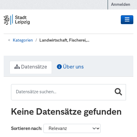
Zum Hauptinhalt wechseln
Anmelden
Kategorien
Landwirtschaft, Fischerei,...
Datensätze
Über uns
Keine Datensätze gefunden
Sortieren nach