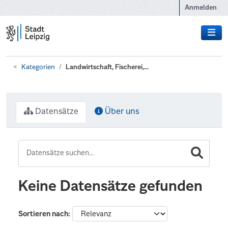
Zum Hauptinhalt wechseln
Anmelden
Kategorien
Landwirtschaft, Fischerei,...
Datensätze
Über uns
Keine Datensätze gefunden
Sortieren nach