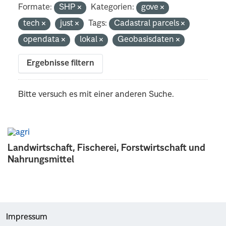
Formate:
SHP
Kategorien:
gove
tech
just
Tags:
Cadastral parcels
opendata
lokal
Geobasisdaten
Ergebnisse filtern
Bitte versuch es mit einer anderen Suche.
Landwirtschaft, Fischerei, Forstwirtschaft und
Nahrungsmittel
Impressum