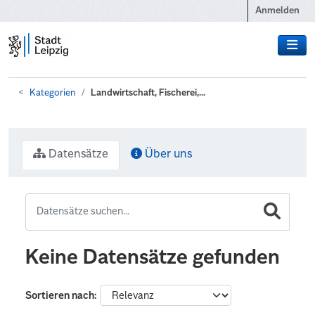
Zum Hauptinhalt wechseln
Anmelden
Kategorien
Landwirtschaft, Fischerei,...
Datensätze
Über uns
Keine Datensätze gefunden
Sortieren nach