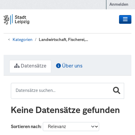
Zum Hauptinhalt wechseln
Anmelden
Kategorien
Landwirtschaft, Fischerei,...
Datensätze
Über uns
Keine Datensätze gefunden
Sortieren nach