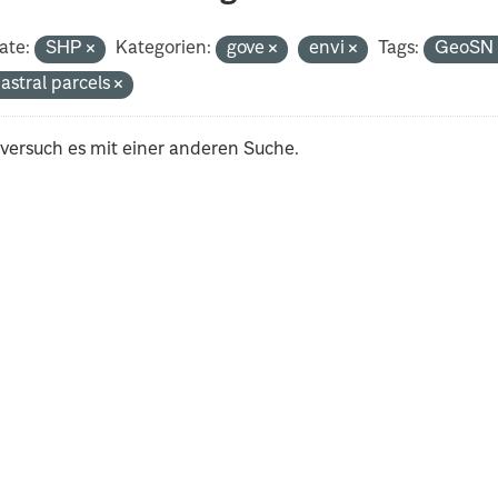
ate:
SHP
Kategorien:
gove
envi
Tags:
GeoS
astral parcels
 versuch es mit einer anderen Suche.