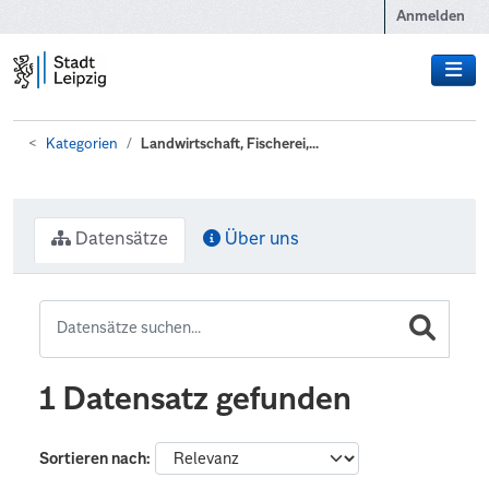
Zum Hauptinhalt wechseln
Anmelden
Kategorien
Landwirtschaft, Fischerei,...
Datensätze
Über uns
1 Datensatz gefunden
Sortieren nach