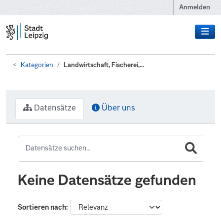
Zum Hauptinhalt wechseln
Anmelden
Kategorien
Landwirtschaft, Fischerei,...
Datensätze
Über uns
Keine Datensätze gefunden
Sortieren nach