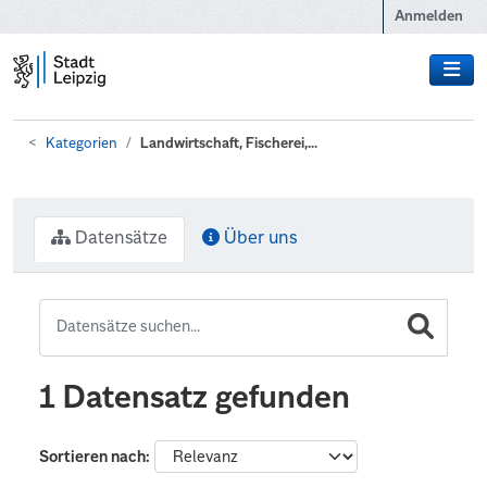
Zum Hauptinhalt wechseln
Anmelden
Kategorien
Landwirtschaft, Fischerei,...
Datensätze
Über uns
1 Datensatz gefunden
Sortieren nach