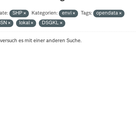
ate:
SHP
Kategorien:
envi
Tags:
opendata
oSN
lokal
DSGKL
 versuch es mit einer anderen Suche.