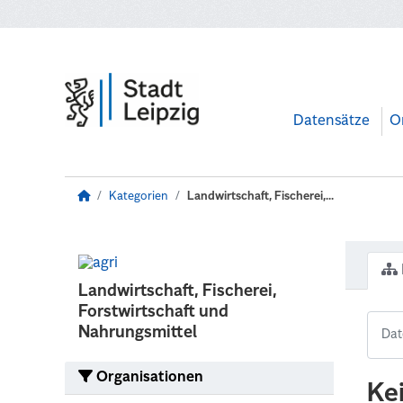
Zum Hauptinhalt wechseln
Datensätze
O
Kategorien
Landwirtschaft, Fischerei,...
Landwirtschaft, Fischerei,
Forstwirtschaft und
Nahrungsmittel
Organisationen
Ke