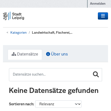
Zum Hauptinhalt wechseln
Anmelden
Kategorien
Landwirtschaft, Fischerei,...
Datensätze
Über uns
Keine Datensätze gefunden
Sortieren nach