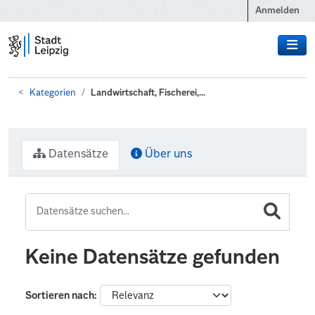
Zum Hauptinhalt wechseln
Anmelden
Kategorien
Landwirtschaft, Fischerei,...
Datensätze
Über uns
Keine Datensätze gefunden
Sortieren nach