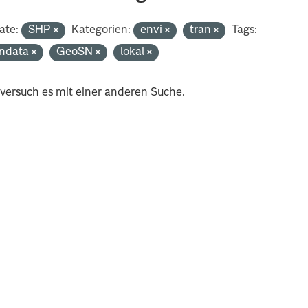
ate:
SHP
Kategorien:
envi
tran
Tags:
ndata
GeoSN
lokal
 versuch es mit einer anderen Suche.