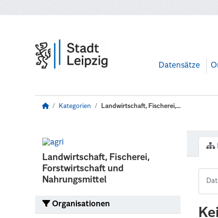
Zum Hauptinhalt wechseln
Datensätze
O
Kategorien
Landwirtschaft, Fischerei,...
Landwirtschaft, Fischerei,
Forstwirtschaft und
Nahrungsmittel
Organisationen
Ke