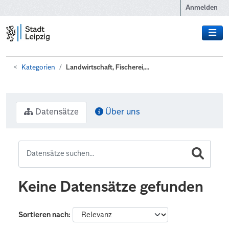
Zum Hauptinhalt wechseln
Anmelden
Kategorien
Landwirtschaft, Fischerei,...
Datensätze
Über uns
Keine Datensätze gefunden
Sortieren nach